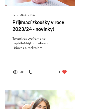
12. 9. 2023
∙
2
min
Přijímací zkoušky v roce
2023/24 - novinky!
Tentokrát vybíráme to
nejdůležitější z rozhovoru
Lidovek s ředitelem
CERMATU Miroslavem
Krejčím. Na deváťáky,
kterým 4. září odstartuje...
200
0
1