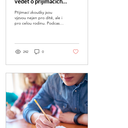
vědět o přijímacích
zkouškách na střední
Přijímací zkoušky jsou
školy a gymnázia
výzvou nejen pro dítě, ale i
pro celou rodinu. Podcast
K tabuli půjde... tentokrát
o Přijímačkách
242
0