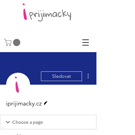
Další akce
Sledovat
Spisovatel
iprijimacky.cz