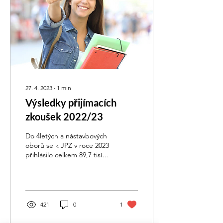
27. 4. 2023
∙
1
min
Výsledky přijímacích
zkoušek 2022/23
Do 4letých a nástavbových
oborů se k JPZ v roce 2023
přihlásilo celkem 89,7 tisíce
uchazečů, což znamená
meziroční nárůst o +11 %.
Tato...
421
0
1