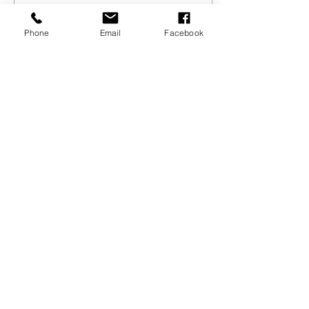
Phone
Email
Facebook
Načíst další
KONTAKT
Oplanská 2614
(Centrum Blatov - nad drogerií Teta)
190 16 Praha 9
Újezd nad Lesy
naše učebny se nachází 300 m od
II.stupně Masarykovy ZŠ
v Újezdě nad Lesy, u Penny Marketu