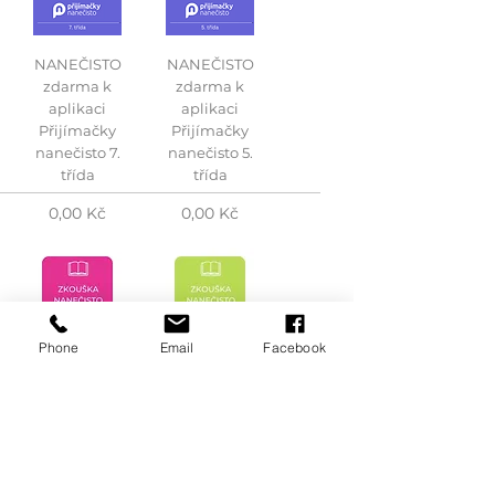
NANEČISTO
NANEČISTO
zdarma k
zdarma k
aplikaci
aplikaci
Přijímačky
Přijímačky
nanečisto 7.
nanečisto 5.
třída
třída
Cena
Cena
0,00 Kč
0,00 Kč
Phone
Email
Facebook
Distanční
Distanční
NANEČISTO
NANEČISTO
5. třída
7. třída
Cena
Cena
500,00 Kč
500,00 Kč