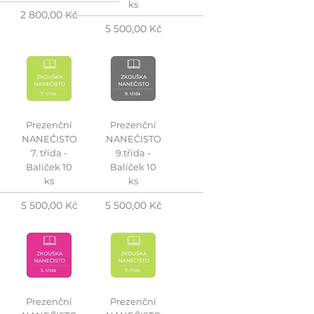
ks
Cena
2 800,00 Kč
Cena
5 500,00 Kč
Prezenční
Prezenční
NANEČISTO
NANEČISTO
7. třída -
9.třída -
Balíček 10
Balíček 10
ks
ks
Cena
Cena
5 500,00 Kč
5 500,00 Kč
Prezenční
Prezenční