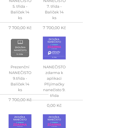
NANEČISTO
NANEČISTO
5. třída -
7. třída -
Balíček 14
Balíček 14
ks
ks
Cena
Cena
7 700,00 Kč
7 700,00 Kč
Prezenční
NANEČISTO
NANEČISTO
zdarma k
9.třída -
aplikaci
Balíček 14
Přijímačky
ks
nanečisto 9.
třída
Cena
7 700,00 Kč
Cena
0,00 Kč