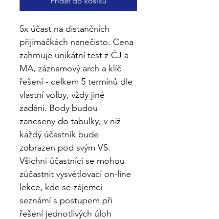
Přidat do košíku
5x účast na distančních 
přijímačkách nanečisto. Cena 
zahrnuje unikátní test z ČJ a 
MA, záznamový arch a klíč 
řešení - celkem 5 termínů dle 
vlastní volby, vždy jiné 
zadání. Body budou 
zaneseny do tabulky, v níž 
každý účastník bude 
zobrazen pod svým VS. 
Všichni účastníci se mohou 
zúčastnit vysvětlovací on-line 
lekce, kde se zájemci 
seznámí s postupem při 
řešení jednotlivých úloh 