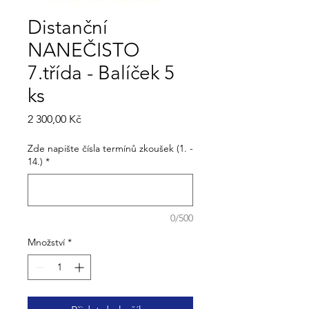
Distanční
NANEČISTO
7.třída - Balíček 5
ks
Cena
2 300,00 Kč
Zde napište čísla termínů zkoušek (1. -
14.)
*
0/500
Množství
*