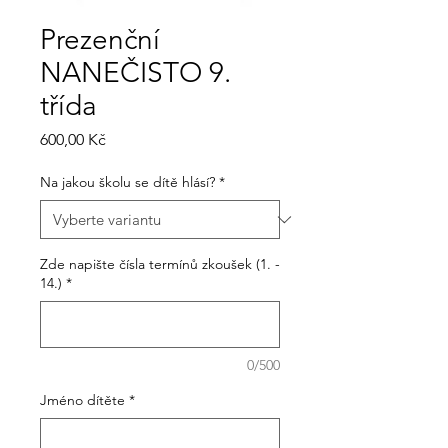
Prezenční
NANEČISTO 9.
třída
Cena
600,00 Kč
Na jakou školu se dítě hlásí?
*
Zde napište čísla termínů zkoušek (1. -
14.)
*
0/500
Jméno dítěte
*