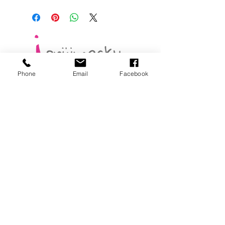
Phone
Email
Facebook
KONTAKT
Oplanská 2614
(Centrum Blatov - nad drogerií Teta)
190 16 Praha 9
Újezd nad Lesy
naše učebny se nachází 300 m od
II.stupně Masarykovy ZŠ
v Újezdě nad Lesy, u Penny Marketu