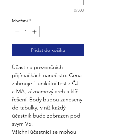
0/500
Množství
*
Přidat do košíku
Účast na prezenčních 
přijímačkách nanečisto. Cena 
zahrnuje 1 unikátní test z ČJ 
a MA, záznamový arch a klíč 
řešení. Body budou zaneseny 
do tabulky, v níž každý 
účastník bude zobrazen pod 
svým VS.
Všichni účastníci se mohou 